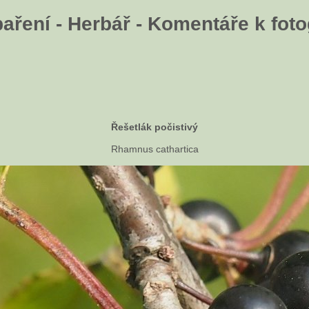
aření - Herbář - Komentáře k fotog
Řešetlák počistivý
Rhamnus cathartica