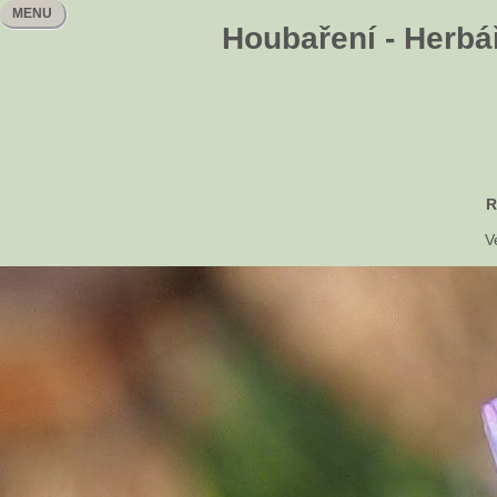
MENU
Houbaření - Herbář
R
V