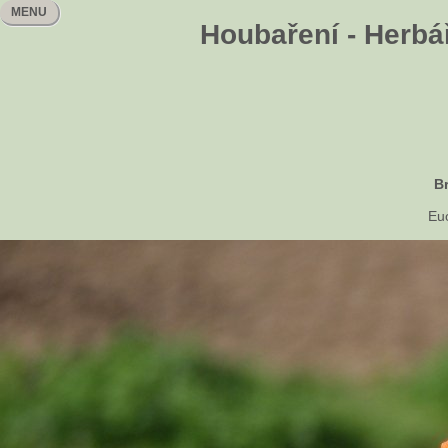
MENU
Houbaření - Herbář
B
Eu