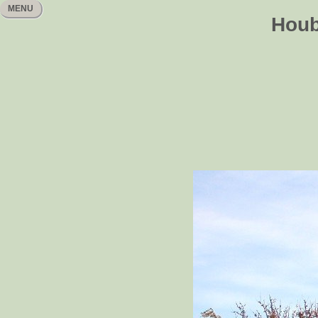
MENU
Houb