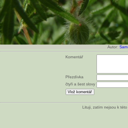
Autor:
Sam
Komentář
Přezdívka
čtyři a šest slovy
Lituji, zatím nejsou k té