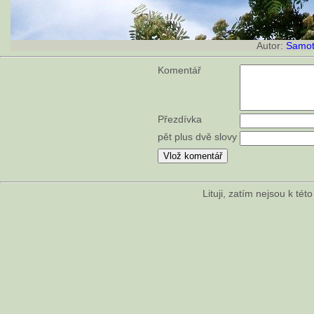
Autor:
Samot
Komentář
Přezdívka
pět plus dvě slovy
Lituji, zatím nejsou k té