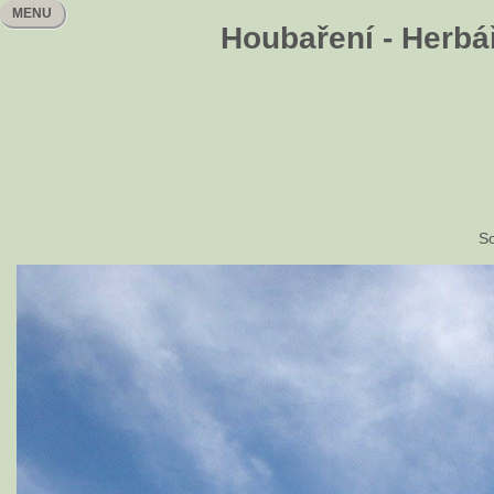
MENU
Houbaření - Herbář
So