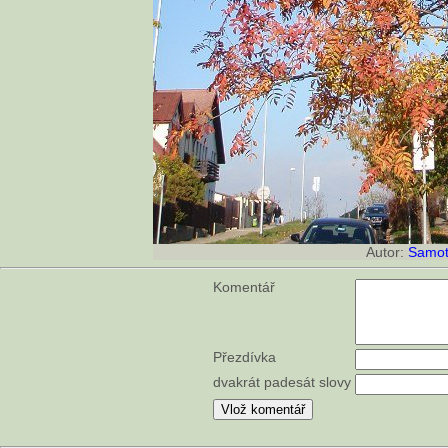
Autor:
Samot
Komentář
Přezdívka
dvakrát padesát slovy