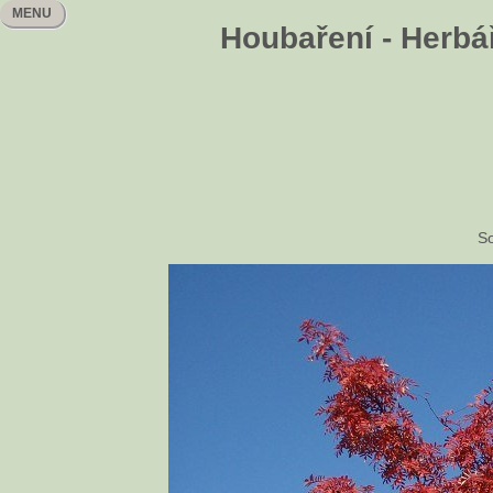
MENU
Houbaření - Herbář
So