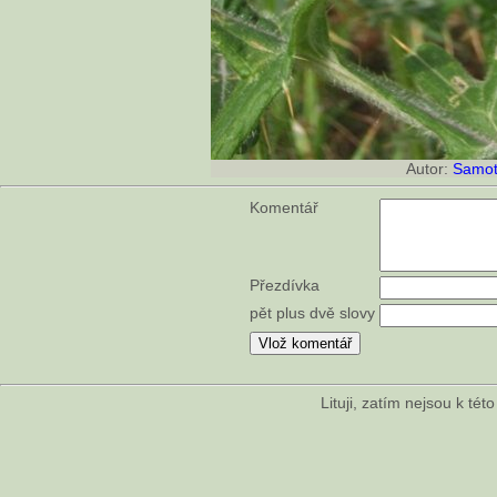
Autor:
Samot
Komentář
Přezdívka
pět plus dvě slovy
Lituji, zatím nejsou k té