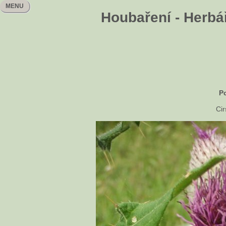
MENU
Houbaření - Herbář
P
Ci