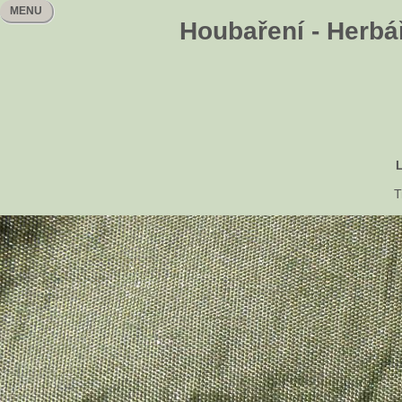
MENU
Houbaření - Herbář
T