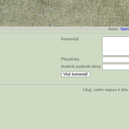
Autor:
Sam
Komentář
Přezdívka
dvakrát padesát slovy
Lituji, zatím nejsou k té