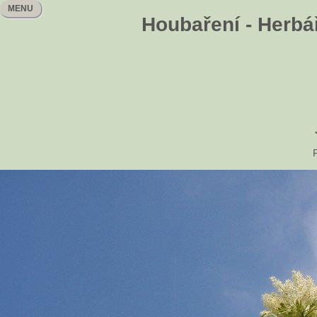
MENU
Houbaření - Herbář