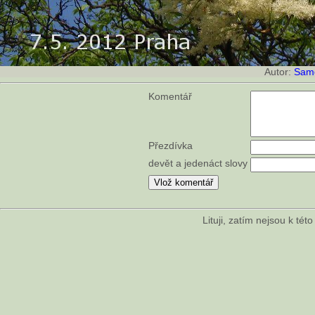
Autor:
Sam
Komentář
Přezdívka
devět a jedenáct slovy
Lituji, zatím nejsou k té