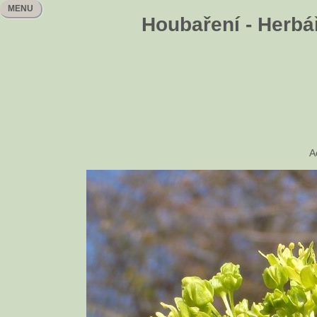
MENU
Houbaření - Herbář
A