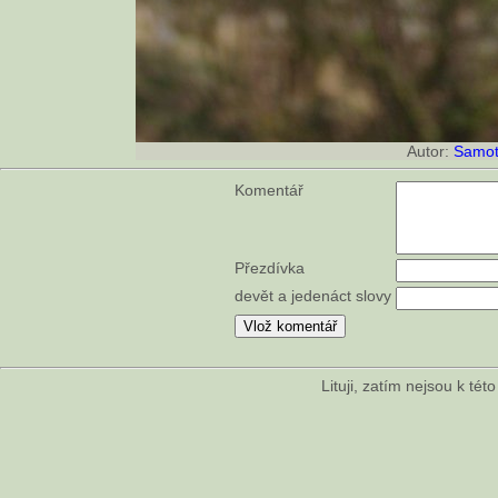
Autor:
Samot
Komentář
Přezdívka
devět a jedenáct slovy
Lituji, zatím nejsou k té