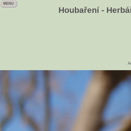
MENU
Houbaření - Herbář
A