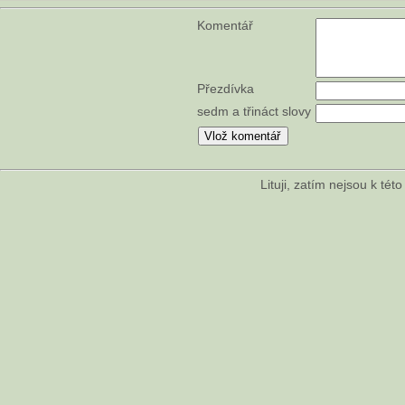
Komentář
Přezdívka
sedm a třináct slovy
Lituji, zatím nejsou k té