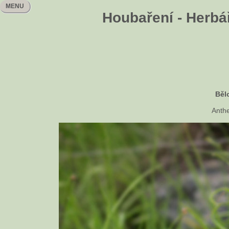
MENU
Houbaření - Herbář
Běl
Anth