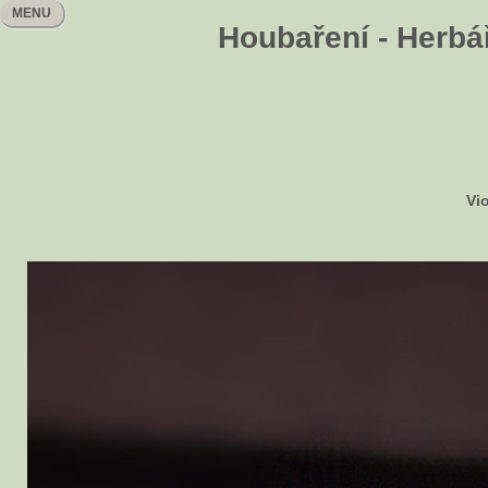
MENU
Houbaření - Herbář
Vi