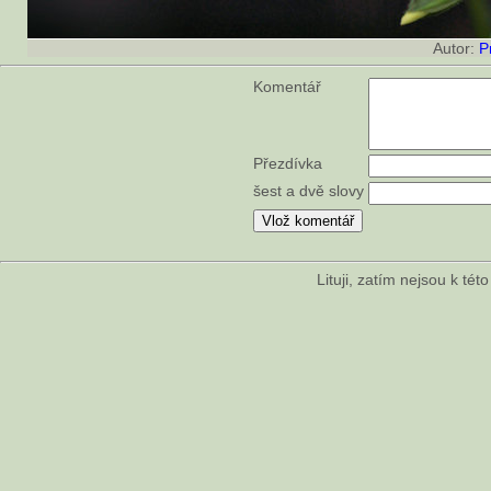
Autor:
P
Komentář
Přezdívka
šest a dvě slovy
Lituji, zatím nejsou k té