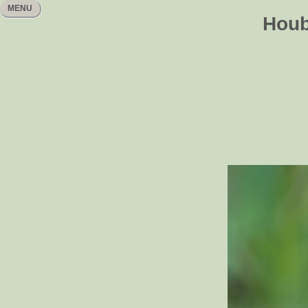
MENU
Houb