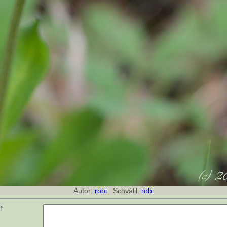
Autor:
robi
Schválil:
robi
ář