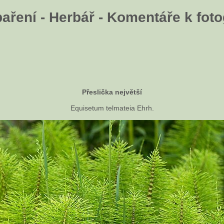
aření - Herbář - Komentáře k fotog
Přeslička největší
Equisetum telmateia Ehrh.