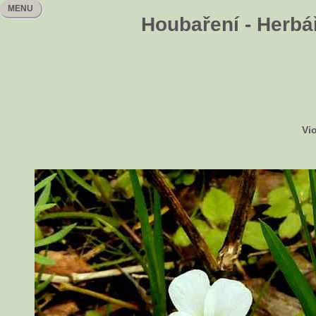
MENU
Houbaření - Herbář
Vi