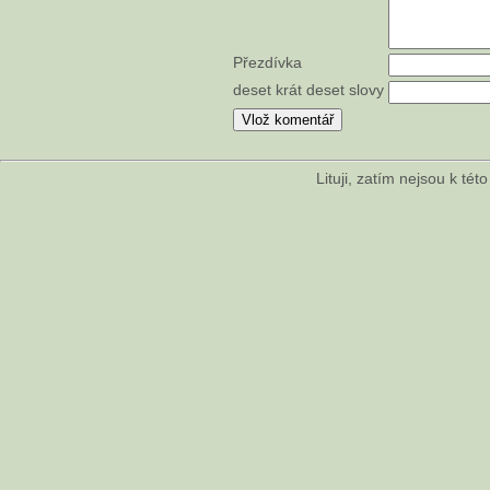
Přezdívka
deset krát deset slovy
Lituji, zatím nejsou k té