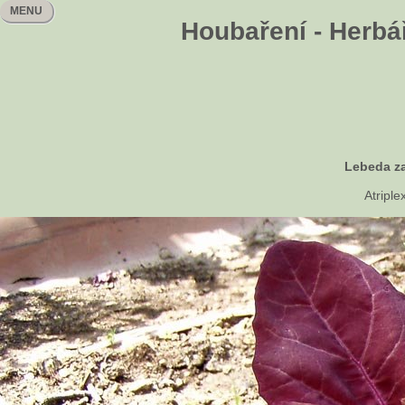
MENU
Houbaření - Herbář
Lebeda za
Atriple