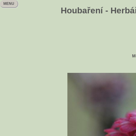
MENU
Houbaření - Herbář
M