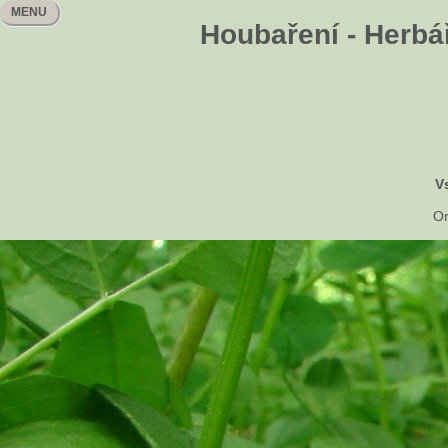
MENU
Houbaření - Herbář
V
Or