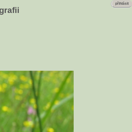
přihlásit
rafii