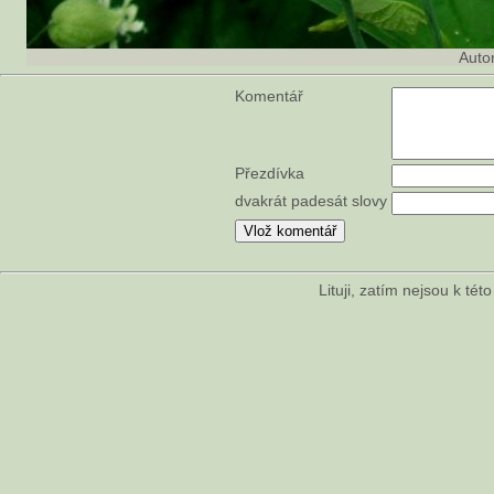
Auto
Komentář
Přezdívka
dvakrát padesát slovy
Lituji, zatím nejsou k té