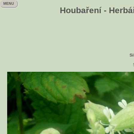
MENU
Houbaření - Herbář
S