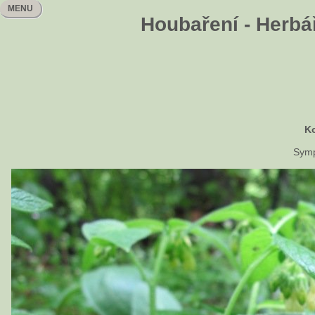
MENU
Houbaření - Herbář
Ko
Symp