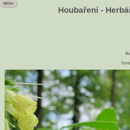
MENU
Houbaření - Herbář
Ko
Symp