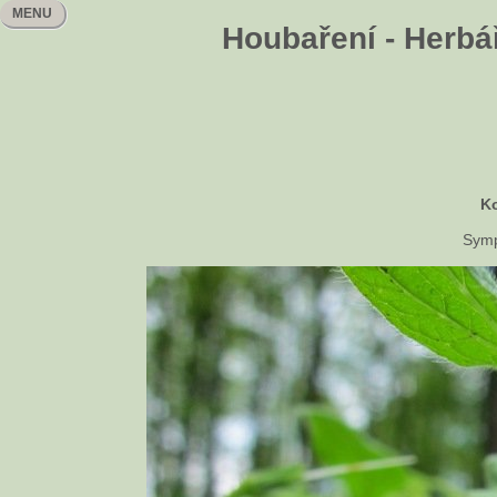
MENU
Houbaření - Herbář
Ko
Symp