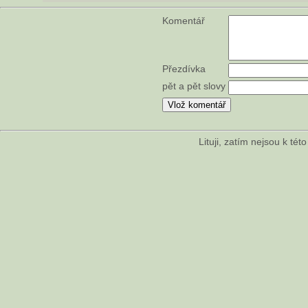
Komentář
Přezdívka
pět a pět slovy
Lituji, zatím nejsou k té