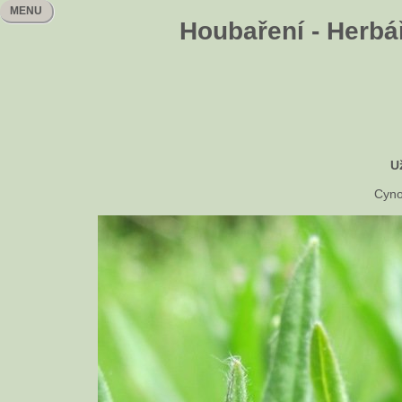
MENU
Houbaření - Herbář
U
Cyno