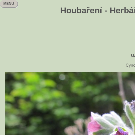
MENU
Houbaření - Herbář
U
Cyno