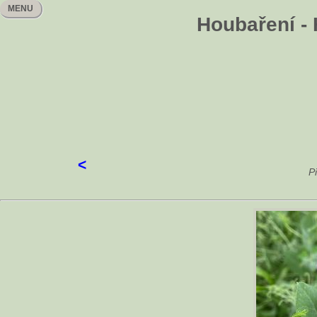
MENU
Houbaření - 
<
P