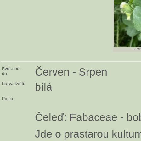
Autor
Kvete od-
Červen - Srpen
do
Barva květu
bílá
Popis
Čeleď: Fabaceae - bo
Jde o prastarou kultur