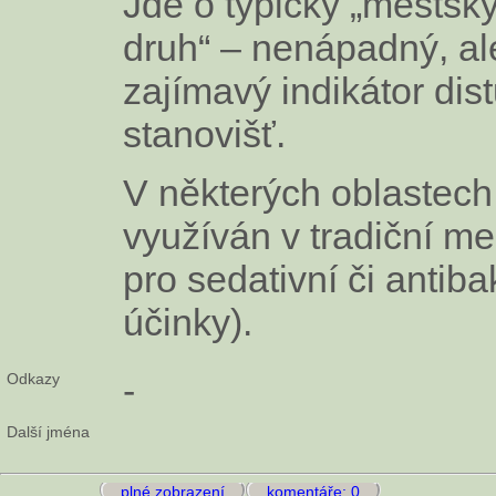
Jde o typický „městsk
druh“ – nenápadný, al
zajímavý indikátor di
stanovišť.
V některých oblastech
využíván v tradiční me
pro sedativní či antibak
účinky).
Odkazy
-
Další jména