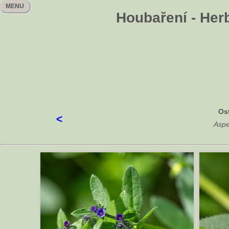
MENU
Houbaření - Herb
Ost
<
Asp