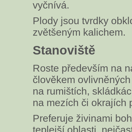
vyčnívá.
Plody jsou tvrdky obk
zvětšeným kalichem.
Stanoviště
Roste především na n
člověkem ovlivněných 
na rumištích, skládkác
na mezích či okrajích p
Preferuje živinami bo
teplejší oblasti, nejčas