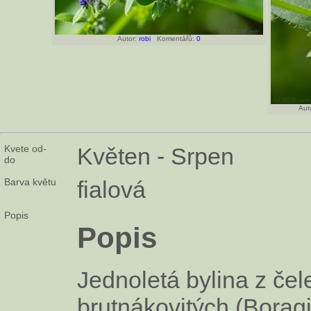
Autor:
robi
Komentářů:
0
Aut
Kvete od-
Květen - Srpen
do
Barva květu
fialová
Popis
Popis
Jednoletá bylina z čel
brutnákovitých (Borag