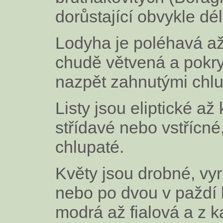
dorůstající obvykle d
Lodyha je poléhavá a
chudě větvená a pokry
nazpět zahnutými chlu
Listy jsou eliptické až
střídavé nebo vstřícné
chlupaté.
Květy jsou drobné, vyrů
nebo po dvou v paždí l
modrá až fialová a z k