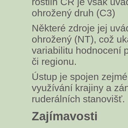
rostlin ČR je však uvá
ohrožený druh (C3)
Některé zdroje jej uvád
ohrožený (NT), což uk
variabilitu hodnocení 
či regionu.
Ústup je spojen zejm
využívání krajiny a zá
ruderálních stanovišť.
Zajímavosti