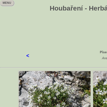
MENU
Houbaření - Herbá
Píse
<
Are