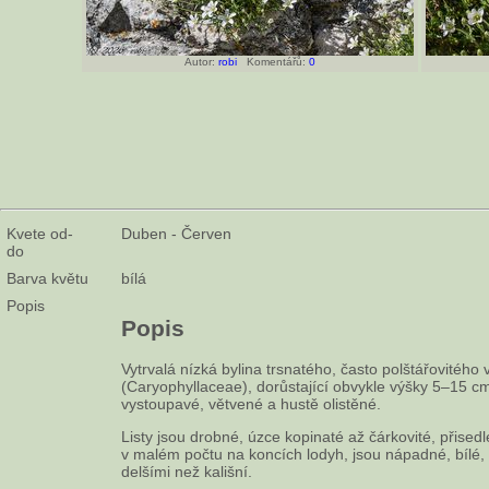
Autor:
robi
Komentářů:
0
Kvete od-
Duben - Červen
do
Barva květu
bílá
Popis
Popis
Vytrvalá nízká bylina trsnatého, často polštářovitého 
(Caryophyllaceae), dorůstající obvykle výšky 5–15 c
vystoupavé, větvené a hustě olistěné.
Listy jsou drobné, úzce kopinaté až čárkovité, přisedl
v malém počtu na koncích lodyh, jsou nápadné, bílé, s
delšími než kališní.