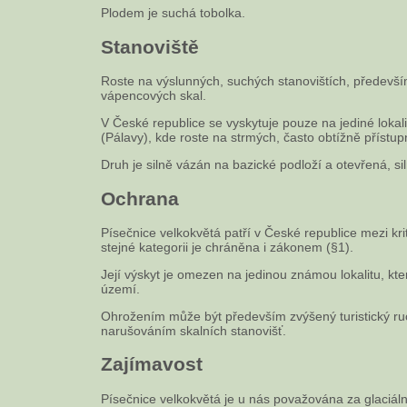
Plodem je suchá tobolka.
Stanoviště
Roste na výslunných, suchých stanovištích, předevš
vápencových skal.
V České republice se vyskytuje pouze na jediné lokali
(Pálavy), kde roste na strmých, často obtížně přístu
Druh je silně vázán na bazické podloží a otevřená, si
Ochrana
Písečnice velkokvětá patří v České republice mezi kr
stejné kategorii je chráněna i zákonem (§1).
Její výskyt je omezen na jedinou známou lokalitu, kt
území.
Ohrožením může být především zvýšený turistický ru
narušováním skalních stanovišť.
Zajímavost
Písečnice velkokvětá je u nás považována za glaciální