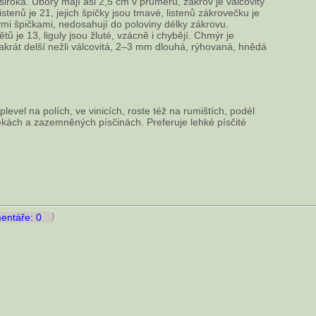
roká. Úbory mají asi 2,5 cm v průměru, zákrov je válcovitý
istenů je 21, jejich špičky jsou tmavé, listenů zákrovečku je
nými špičkami, nedosahují do poloviny délky zákrovu.
tů je 13, liguly jsou žluté, vzácně i chybějí. Chmýr je
vakrát delší nežli válcovitá, 2–3 mm dlouhá, rýhovaná, hnědá
level na polích, ve vinicích, roste též na rumištích, podél
ekách a zazemněných písčinách. Preferuje lehké písčité