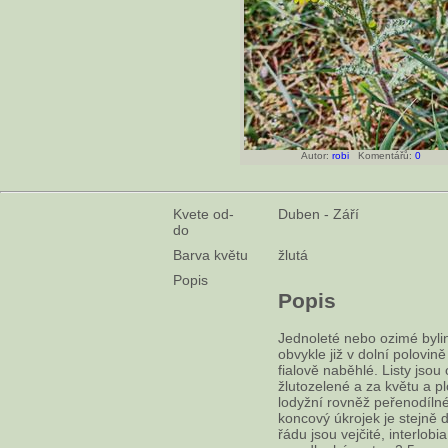
Autor:
robi
Komentářů:
0
Kvete od-
Duben - Září
do
Barva květu
žlutá
Popis
Popis
Jednoleté nebo ozimé byli
obvykle již v dolní polovin
fialově naběhlé. Listy jsou
žlutozelené a za květu a plo
lodyžní rovněž peřenodílné
koncový úkrojek je stejně d
řádu jsou vejčité, interlob