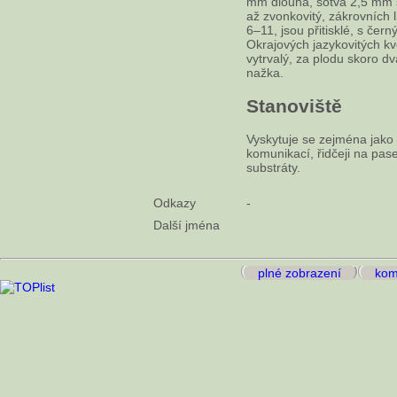
mm dlouhá, sotva 2,5 mm ši
až zvonkovitý, zákrovních l
6–11, jsou přitisklé, s čer
Okrajových jazykovitých kvě
vytrvalý, za plodu skoro d
nažka.
Stanoviště
Vyskytuje se zejména jako p
komunikací, řidčeji na pas
substráty.
Odkazy
-
Další jména