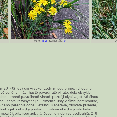
Autor:
robi
Komentářů:
0
A
ny 20–40(–65) cm vysoké. Lodyhy jsou přímé, rýhované,
ě větvené, v mládí hustě pavučinatě vlnaté, dole obvykle
 oboustranně pavučinatě vlnaté, později olysávající, většinou
du často již zasychající. Přízemní listy v růžici peřenodílné,
 nebo peřenolaločné, většinou kadeřavé, ouškatě přisedlé,
louhý jako úkrojky postranní, listové úkrojky posledního
ia mezi úkrojky jsou zubatá, čepel je v obrysu podlouhlá, 2–8