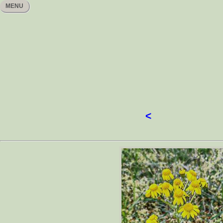
MENU
<