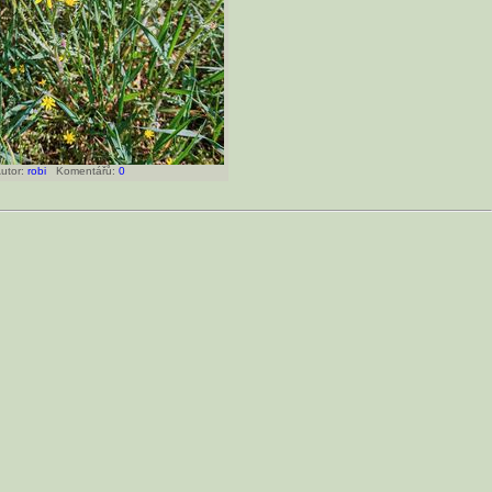
utor:
robi
Komentářů:
0