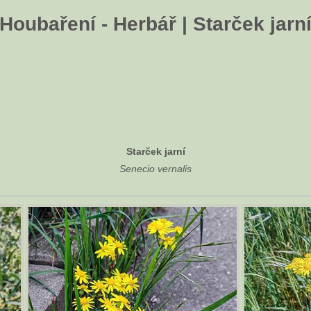
Houbaření - Herbář | Starček jarn
Starček jarní
Senecio vernalis