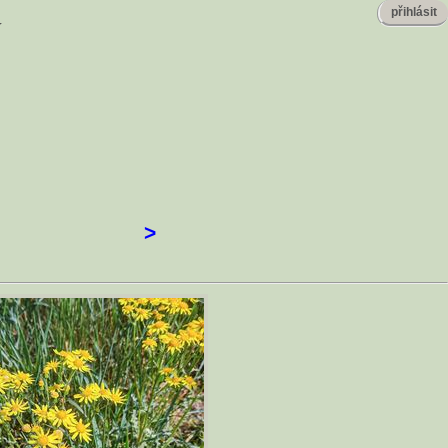
přihlásit
í
>