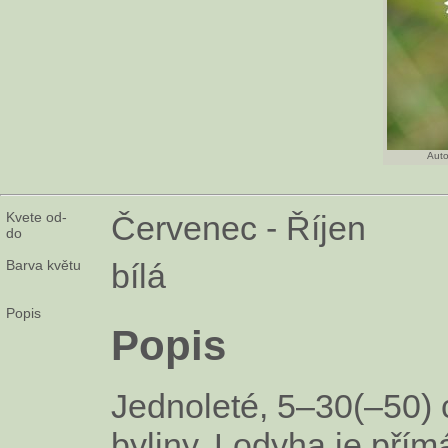
Auto
Kvete od-
Červenec - Říjen
do
Barva květu
bílá
Popis
Popis
Jednoleté, 5–30(–50)
byliny. Lodyha je přím