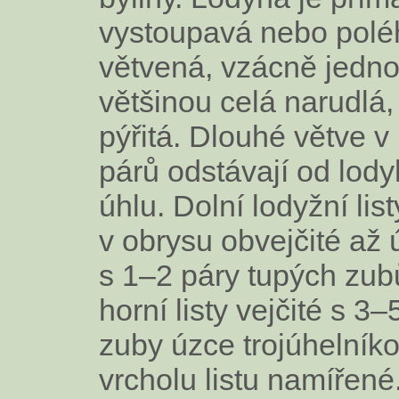
vystoupavá nebo polé
větvená, vzácně jedn
většinou celá narudlá
pýřitá. Dlouhé větve v
párů odstávají od lod
úhlu. Dolní lodyžní list
v obrysu obvejčité až 
s 1–2 páry tupých zubů
horní listy vejčité s 3
zuby úzce trojúhelníkov
vrcholu listu namířené.