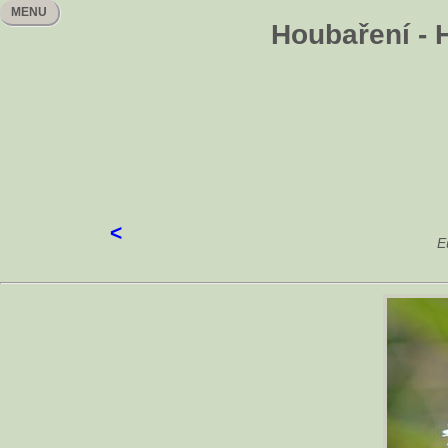
MENU
Houbaření - H
<
E