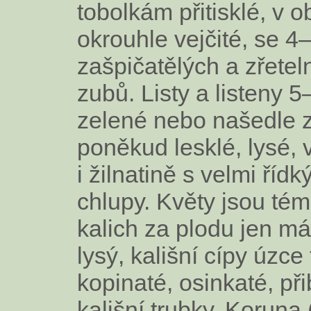
tobolkám přitisklé, v o
okrouhle vejčité, se 4
zašpičatělých a zřetel
zubů. Listy a listeny
zelené nebo našedle 
poněkud lesklé, lysé, 
i žilnatině s velmi říd
chlupy. Květy jsou tém
kalich za plodu jen má
lysý, kališní cípy úzce
kopinaté, osinkaté, při
kališní trubky. Koruna