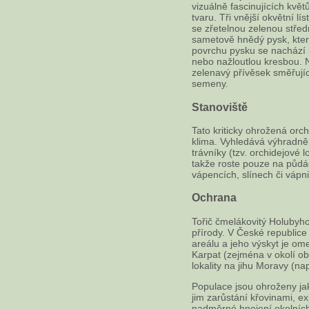
vizuálně fascinujících květ
tvaru. Tři vnější okvětní lí
se zřetelnou zelenou střední
sametově hnědý pysk, kter
povrchu pysku se nachází l
nebo nažloutlou kresbou. 
zelenavý přívěsek směřujíc
semeny.
Stanoviště
Tato kriticky ohrožená orch
klima. Vyhledává výhradně 
trávníky (tzv. orchidejové 
takže roste pouze na půd
vápencích, slínech či vápni
Ochrana
Tořič čmelákovitý Holubyho
přírody. V České republice
areálu a jeho výskyt je ome
Karpat (zejména v okolí obc
lokality na jihu Moravy (nap
Populace jsou ohroženy ja
jim zarůstání křovinami, ex
nadměrné hnojení okolníc