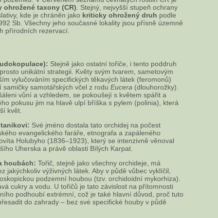
ky ohrožené taxony (CR)
. Stejný, nejvyšší stupeň ochrany
slativy, kde je chráněn jako
kriticky ohrožený druh
podle
92 Sb. Všechny jeho současné lokality jsou přísně územně
 přírodních rezervací.
eudokopulace):
Stejně jako ostatní tořiče, i tento poddruh
prosto unikátní strategii. Květy svým tvarem, sametovým
ím vylučováním specifických těkavých látek (feromonů)
í samičky samotářských včel z rodu
Eucera
(dlouhorožky).
šáleni vůní a vzhledem, se pokoušejí s květem spářit a
 pokusu jim na hlavě ulpí bříška s pylem (polinia), která
í květ.
tanikovi:
Své jméno dostala tato orchidej na počest
kého evangelického faráře, etnografa a zapáleného
ovíta Holubyho (1836–1923), který se intenzivně věnoval
šího Uherska a právě oblasti Bílých Karpat.
na houbách:
Tořič, stejně jako všechny orchideje, má
jakýchkoliv výživných látek. Aby v půdě vůbec vyklíčil,
kroskopickou podzemní houbou (tzv. orchidoidní mykorhiza).
cukry a vodu. U tořičů je tato závislost na přítomnosti
ího podhoubí extrémní, což je také hlavní důvod, proč tuto
 přesadit do zahrady – bez své specifické houby v půdě