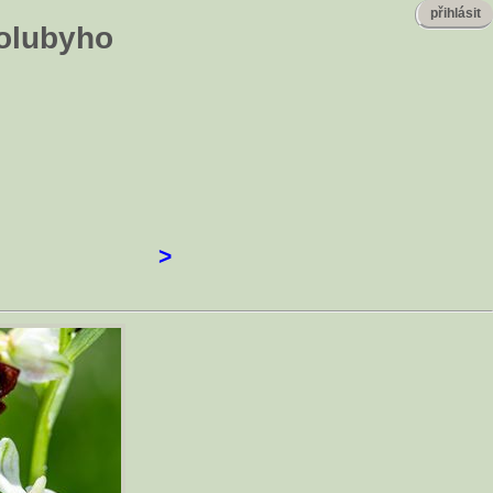
přihlásit
Holubyho
>