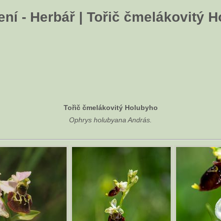
ní - Herbář | Tořič čmelákovitý 
Tořič čmelákovitý Holubyho
Ophrys holubyana András.