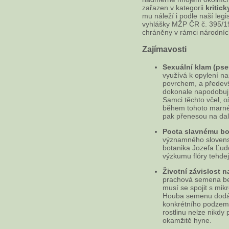
zařazen v kategorii
kritic
mu náleží i podle naší legi
vyhlášky MŽP ČR č. 395/19
chráněny v rámci národních
Zajímavosti
Sexuální klam (ps
využívá k opylení na
povrchem, a předevš
dokonale napodobuj
Samci těchto včel, o
během tohoto marného
pak přenesou na dalš
Pocta slavnému bo
významného slovens
botanika Jozefa Ľud
výzkumu flóry tehdej
Životní závislost 
prachová semena bez 
musí se spojit s mi
Houba semenu dodává 
konkrétního podzemn
rostlinu nelze nikdy
okamžitě hyne.