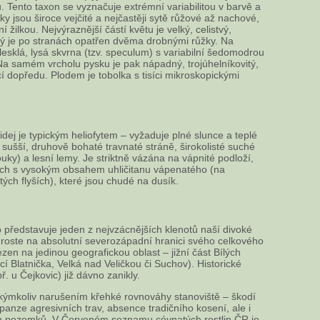
ů. Tento taxon se vyznačuje extrémní variabilitou v barvě a
stky jsou široce vejčité a nejčastěji sytě růžové až nachové,
 žilkou. Nejvýraznější částí květu je velký, celistvý,
ý je po stranách opatřen dvěma drobnými růžky. Na
esklá, lysá skvrna (tzv. speculum) s variabilní šedomodrou
Na samém vrcholu pysku je pak nápadný, trojúhelníkovitý,
í dopředu. Plodem je tobolka s tisíci mikroskopickými
idej je typickým heliofytem – vyžaduje plné slunce a teplé
sušší, druhově bohaté travnaté stráně, širokolisté suché
louky) a lesní lemy. Je striktně vázána na vápnité podloží,
ách s vysokým obsahem uhličitanu vápenatého (na
tých flyších), které jsou chudé na dusík.
 představuje jeden z nejvzácnějších klenotů naší divoké
 roste na absolutní severozápadní hranici svého celkového
zen na jedinou geografickou oblast – jižní část Bílých
í Blatnička, Velká nad Veličkou či Suchov). Historické
ř. u Čejkovic) již dávno zanikly.
kýmkoliv narušením křehké rovnováhy stanoviště – škodí
panze agresivních trav, absence tradičního kosení, ale i
h pozemků. V Červeném seznamu cévnatých rostlin ČR je