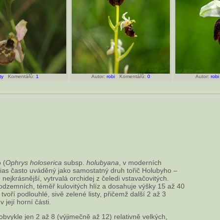
ty
Komentářů:
1
Autor:
robi
Komentářů:
0
Autor:
robi
 (
Ophrys holoserica
subsp.
holubyana
, v moderních
ias často uváděný jako samostatný druh tořič Holubyho –
e nejkrásnější, vytrvalá orchidej z čeledi vstavačovitých.
odzemních, téměř kulovitých hlíz a dosahuje výšky 15 až 40
tvoří podlouhlé, sivě zelené listy, přičemž další 2 až 3
 její horní části.
obvykle jen 2 až 8 (výjimečně až 12) relativně velkých,