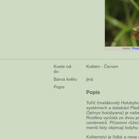
Autor:
Pros
Kvete od-
Květen - Červen
do
Barva květu
jiná
Popis
Popis
Tořič čmelákovitý Holubyho
systémech a databázi Plad
Ophrys holubyana
) je naš
Rostlina vyrůstá ze dvou p
centimetrů. Přízemní růžici 
menší listy objímají lodyhu v
Květenství je řídké a nese 