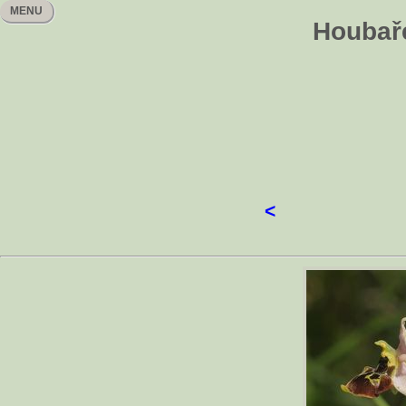
MENU
Houbaře
<