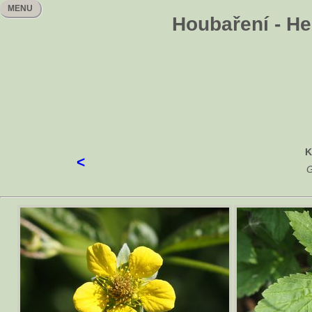
MENU
Houbaření - He
K
<