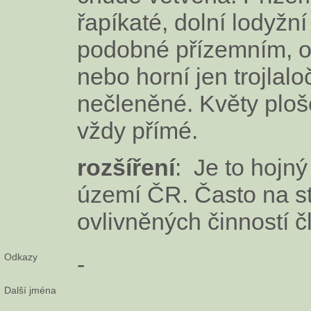
řapíkaté, dolní lodyžní 
podobné přízemním, os
nebo horní jen trojlal
nečleněné. Květy ploš
vždy přímé.
rozšíření
: Je to hojn
území ČR. Často na st
ovlivněných činností č
Odkazy
-
Další jména