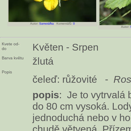
Autor:
Samotářka
Komentářů:
0
Autor:
Kvete od-
Květen - Srpen
do
Barva květu
žlutá
Popis
čeleď: růžovité -
Ros
popis
: Je to vytrvalá 
do 80 cm vysoká. Lod
jednoduchá nebo v hor
chudě větvená. Přízemn