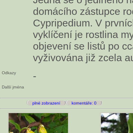
domácího zástupce r
Cypripedium. V prvníc
vyklíčení je rostlina m
objevení se listů po cc
vyživována již zcela a
Odkazy
-
Další jména