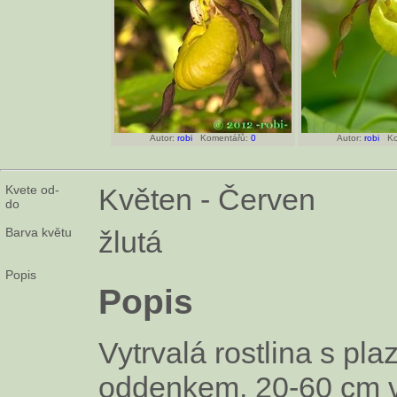
Autor:
robi
Komentářů:
0
Autor:
robi
Kom
Kvete od-
Květen - Červen
do
Barva květu
žlutá
Popis
Popis
Vytrvalá rostlina s pla
oddenkem, 20-60 cm 