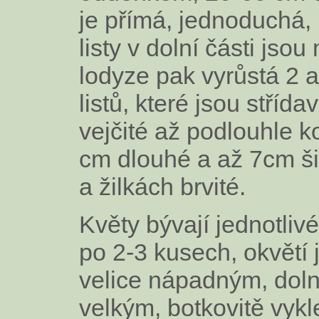
je přímá, jednoduchá, 
listy v dolní části jso
lodyze pak vyrůstá 2 a
listů, které jsou střída
vejčité až podlouhle k
cm dlouhé a až 7cm šir
a žilkách brvité.
Květy bývají jednotlivé,
po 2-3 kusech, okvětí 
velice nápadným, dol
velkým, botkovitě vy