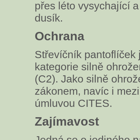
přes léto vysychající 
dusík.
Ochrana
Střevíčník pantoflíček
kategorie silně ohrož
(C2). Jako silně ohrož
zákonem, navíc i mez
úmluvou CITES.
Zajímavost
Jedná se o jediného 