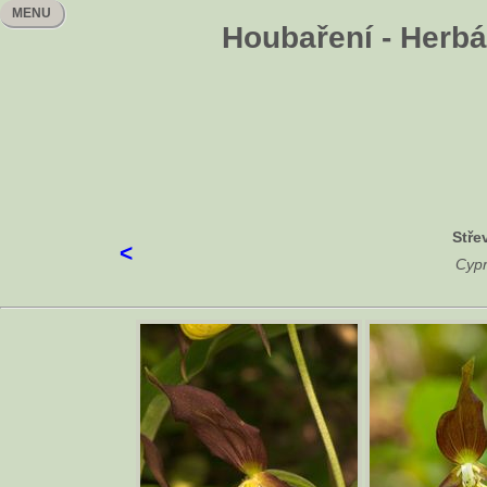
MENU
Houbaření - Herbář
Stře
<
Cypr