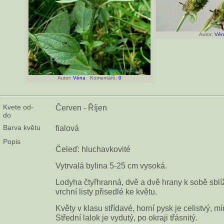
Autor:
Vén
Autor:
Véna
Komentářů:
0
Kvete od-
Červen - Říjen
do
Barva květu
fialová
Popis
Čeleď: hluchavkovité
Vytrvalá bylina 5-25 cm vysoká.
Lodyha čtyřhranná, dvě a dvě hrany k sobě sblíže
vrchní listy přisedlé ke květu.
Květy v klasu střídavé, horní pysk je celistvý, mír
Střední lalok je vydutý, po okraji třásnitý.