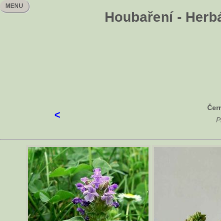
MENU
Houbaření - Herb
Čer
<
P