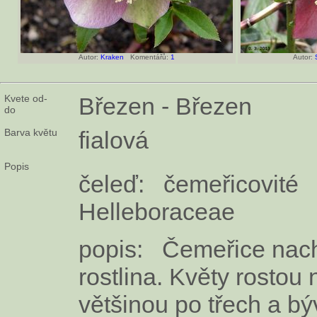
Autor:
Kraken
Komentářů:
1
Autor:
Kvete od-
Březen - Březen
do
Barva květu
fialová
Popis
čeleď: čemeřicovité
Helleboraceae
popis: Čemeřice nach
rostlina. Květy rostou 
většinou po třech a bý