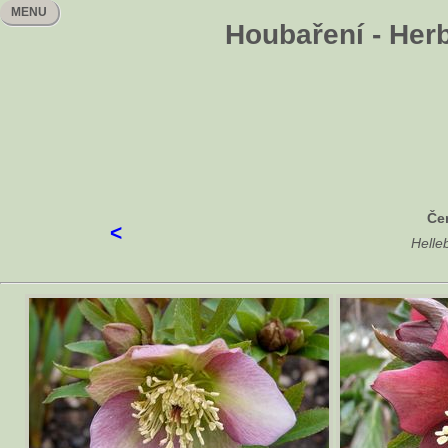
MENU
Houbaření - Her
Če
<
Helle