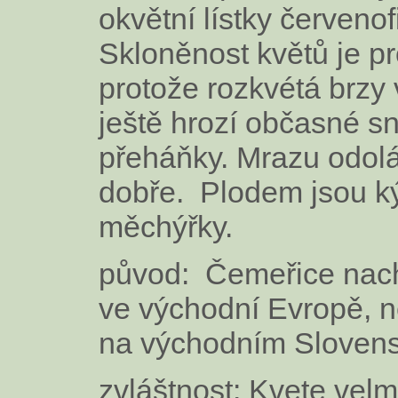
okvětní lístky červenof
Skloněnost květů je pr
protože rozkvétá brzy 
ještě hrozí občasné s
přeháňky. Mrazu odol
dobře. Plodem jsou k
měchýřky.
původ: Čemeřice nach
ve východní Evropě, n
na východním Slovens
zvláštnost: Kvete velm