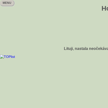
MENU
H
Lituji, nastala neočeká