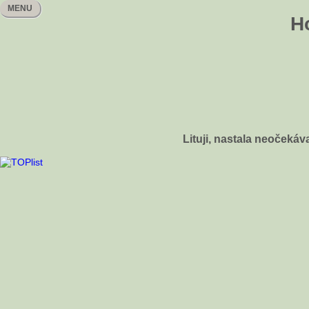
MENU
H
Lituji, nastala neočeká