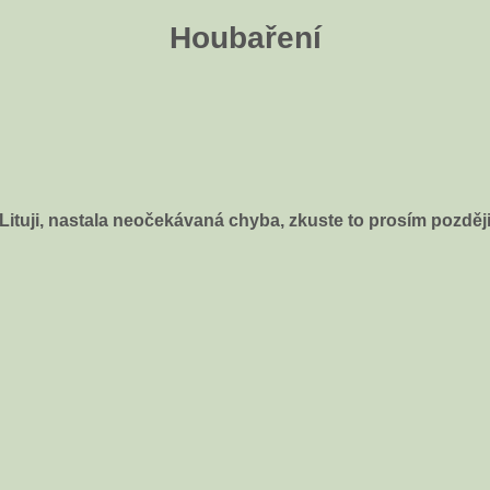
Houbaření
Lituji, nastala neočekávaná chyba, zkuste to prosím pozděj