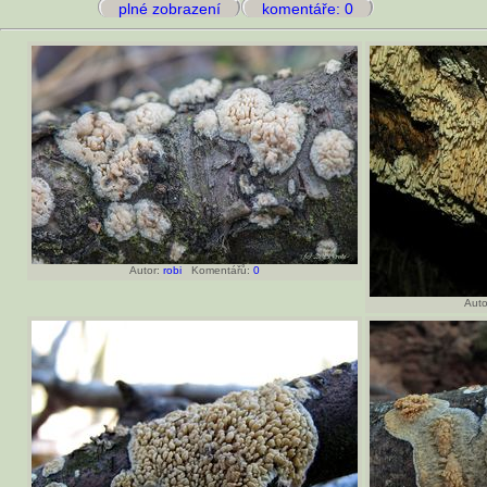
plné zobrazení
komentáře: 0
Autor:
robi
Komentářů:
0
Auto