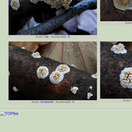
Autor
Autor:
Iris
Komentářů:
0
Autor:
Autor:
houbomil
Komentářů:
0