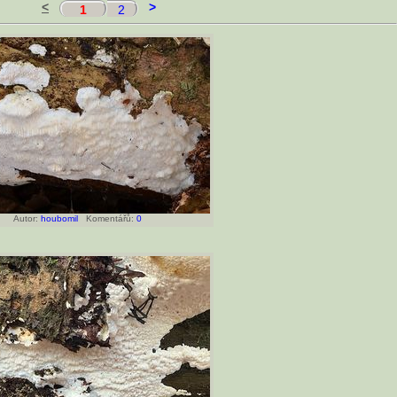
<
>
1
2
Autor:
houbomil
Komentářů:
0