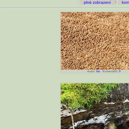
plné zobrazení
kome
Autor:
Iris
Komentářů:
0