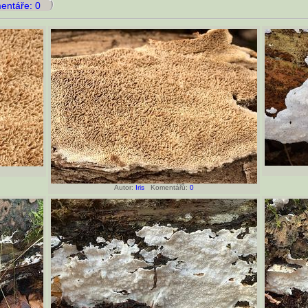
ntáře: 0
Autor:
Iris
Komentářů:
0