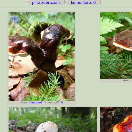
plné zobrazení
komentáře: 0
Autor:
Autor:
houbomil
Komentářů:
0