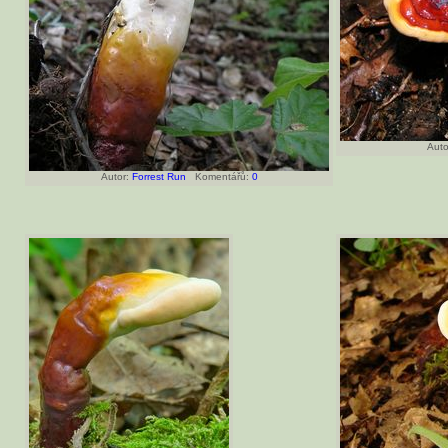
Auto
Autor:
Forrest Run
Komentářů:
0