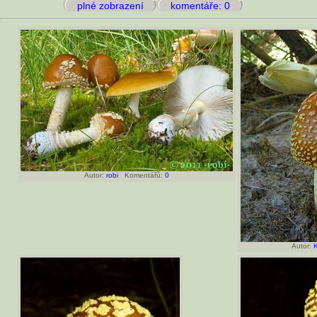
plné zobrazení
komentáře: 0
Autor:
robi
Komentářů:
0
Autor: