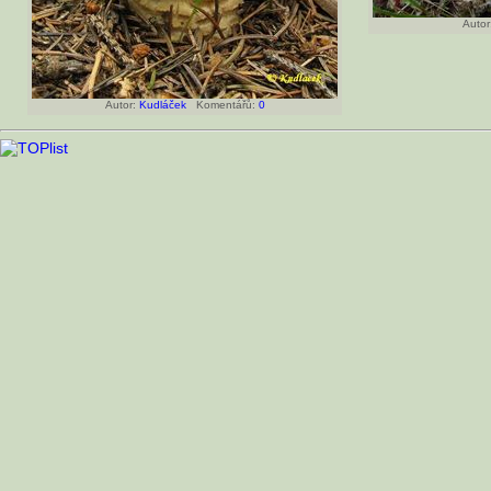
Autor
Autor:
Kudláček
Komentářů:
0