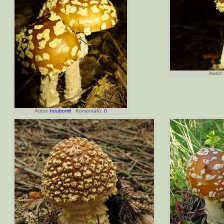
Autor:
Autor:
houbomil
Komentářů:
0