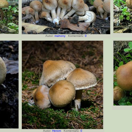
Autor:
mahony
Komentářů:
0
Autor:
Herom
Komentářů:
0