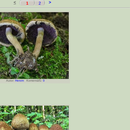
<
>
1
2
Autor:
Herom
Komentářů:
0