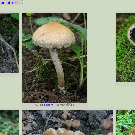
ntáře: 0
Autor:
Herom
Komentářů:
0