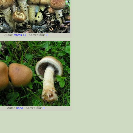
Autor:
marek.11
Komentářů:
0
Autor:
kápo
Komentářů:
0