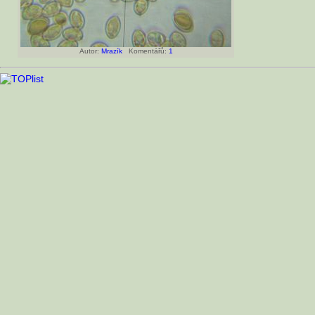
Autor:
Mrazík
Komentářů:
1