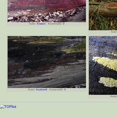
Autor:
Kraken
Komentářů:
0
Autor
Autor:
houbomil
Komentářů:
0
Autor