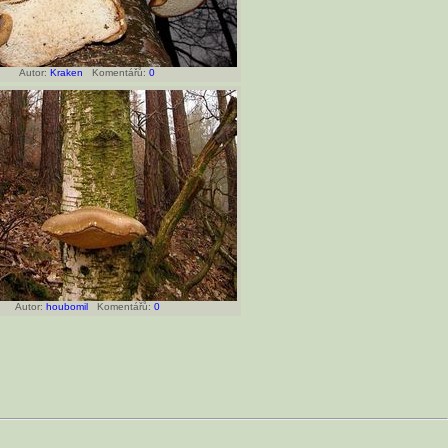
Autor:
Kraken
Komentářů:
0
Autor:
houbomil
Komentářů:
0