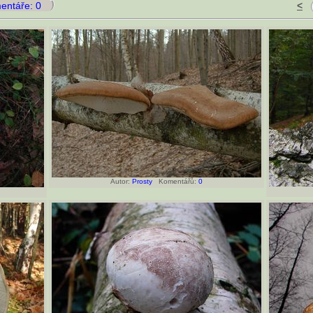
ntáře: 0
<
Autor:
Prosty
Komentářů:
0