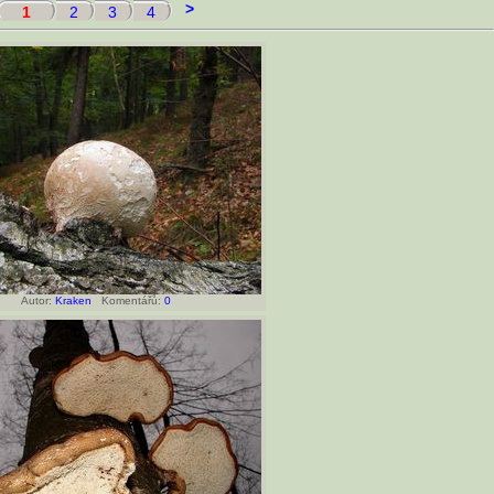
>
1
2
3
4
Autor:
Kraken
Komentářů:
0