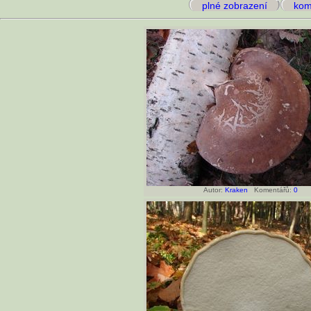
plné zobrazení
kome
Autor:
Kraken
Komentářů:
0