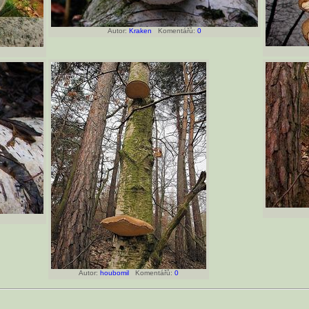
Autor:
Kraken
Komentářů:
0
Autor:
houbomil
Komentářů:
0