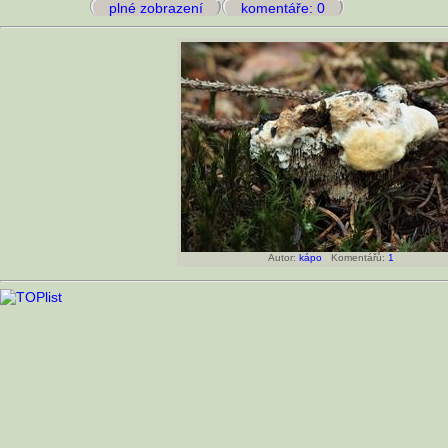
plné zobrazení
komentáře: 0
Autor:
kápo
Komentářů:
1